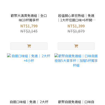
歡聚大滿貫免運組｜全口
超值開心果狂熱組｜免運
味10杯獨享杯
｜1大杯任選口味+6杯開心
果
NT$1,799
NT$1,399
NT$2,145
NT$1,879
自選口味組｜免運｜ 2大杯
歡聚自選免運組｜口味自