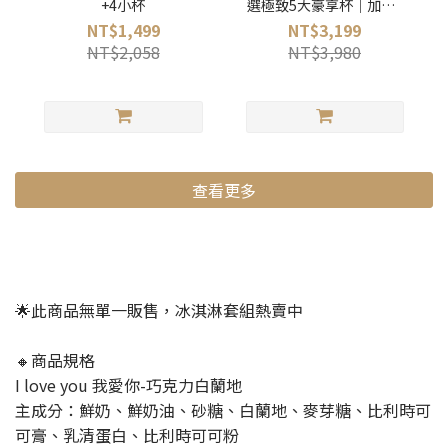
+4小杯
選極致5大豪享杯｜加贈5
杯獨享杯組
NT$1,499
NT$3,199
NT$2,058
NT$3,980
查看更多
🌟此商品無單一販售，冰淇淋套組熱賣中
🔸商品規格
I love you 我愛你-巧克力白蘭地
主成分：鮮奶、鮮奶油、砂糖、白蘭地、麥芽糖、比利時可
可膏、乳清蛋白、比利時可可粉