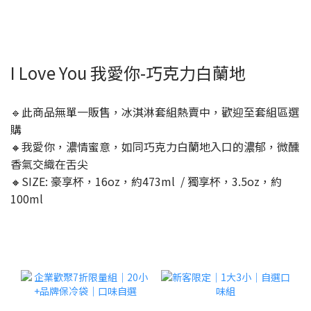
I Love You 我愛你-巧克力白蘭地
🔹此商品無單一販售，冰淇淋套組熱賣中，歡迎至套組區選
購
🔸我愛你，濃情蜜意，如同巧克力白蘭地入口的濃郁，微醺
香氣交織在舌尖
🔸SIZE: 豪享杯，16oz，約473ml / 獨享杯，3.5oz，約
100ml