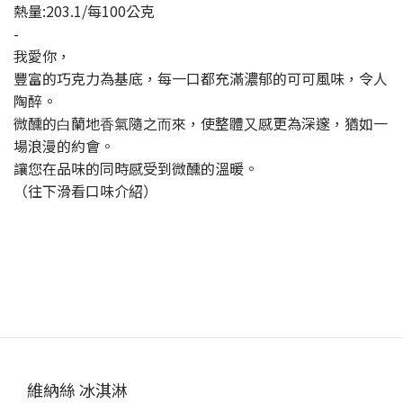
熱量:203.1/每100公克
-
我愛你，
豐富的巧克⼒為基底，每⼀口都充滿濃郁的可可風味，令⼈
陶醉。
微醺的⽩蘭地⾹氣隨之⽽來，使整體⼜感更為深邃，猶如⼀
場浪漫的約會。
讓您在品味的同時感受到微醺的溫暖。
（往下滑看口味介紹）
維納絲 冰淇淋